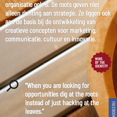
organisatie ook is. De roots geven niet
alleen richting aan strategie. Ze liggen ook
aan de basis bij de ontwikkeling van
creatieve concepten voor marketing,
communicatie, cultuur en innovatie.
"When you are looking for
opportunities dig at the roots
instead of just hacking at the
FACEBOOK
leaves.”